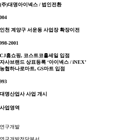
· (주)대명아이넥스 / 법인전환
004
· 인천 계양구 서운동 사업장 확장이전
998-2001
· CJ홈쇼핑, 코스트코홀세일 입점
· 자사브랜드 상표등록 ‘아이넥스 / iNEX’
· 농협하나로마트, GS마트 입점
993
· 대명산업사 사업 개시
사업영역
연구개발
연구개발전담부서,