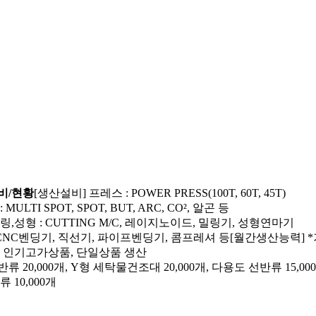
비/현황
[생산설비] 프레스 : POWER PRESS(100T, 60T, 45T)
 MULTI SPOT, SPOT, BUT, ARC, CO², 알곤 등
링,성형 : CUTTING M/C, 레이지노이드, 밀링기, 성형연마기
 CNC벤딩기, 직선기, 파이프벤딩기, 콤프레셔 등[월간생산능력] *
 인기고가상품, 단일상품 생산
 20,000개, Y형 세탁물건조대 20,000개, 다용도 선반류 15,000
 10,000개