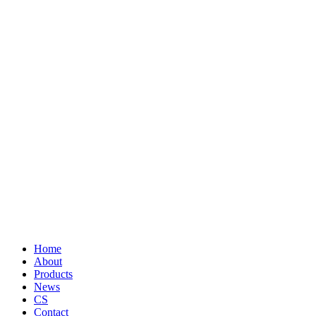
Home
About
Products
News
CS
Contact