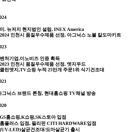
024
· 미. 뉴저지 현지법인 설립, INEX America
· 2024 인천시 품질우수제품 선정, 아그닉스 노블 칼도마키트
023
· 벤처기업,이노비즈 인증 획득
· 2023 인천시 품질우수제품 선정, 엣지우드
· 클린엣지,TV쇼핑 누적 25만개 주문1위 식기건조대
021
아그닉스 브랜드 론칭, 현대홈쇼핑 TV채널 방송
020
· GS홈쇼핑,K쇼핑,SK스토아 입점
· 홈플러스 입점, 필리핀 CITI HARDWARE입점
· (UV-LED)살균건조대/도마살균기 출시