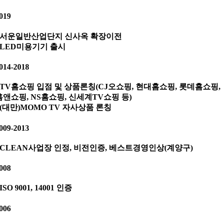
019
· 서운일반산업단지 신사옥 확장이전
· LED미용기기 출시
014-2018
· TV홈쇼핑 입점 및 상품론칭(CJ오쇼핑, 현대홈쇼핑, 롯데홈쇼핑,
홈앤쇼핑, NS홈쇼핑, 신세계TV쇼핑 등)
· (대만)MOMO TV 자사상품 론칭
009-2013
· CLEAN사업장 인정, 비전인증, 베스트경영인상(계양구)
008
 ISO 9001, 14001 인증
006