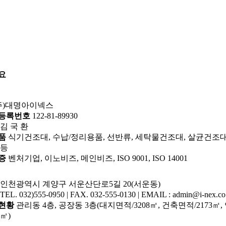
요
주)대명아이넥스
등록번호
122-81-89930
김 국 환
품
식기건조대, 수납/정리용품, 선반류, 세탁물건조대, 살균건조대
 등
증
벤처기업, 이노비즈, 메인비즈, ISO 9001, ISO 14001
인천광역시 계양구 서운산단로5길 20(서운동)
TEL. 032)555-0950 | FAX. 032-555-0130 | EMAIL : admin@i-nex.co
현황
관리동 4층, 공장동 3층(대지면적/3208㎡, 건축면적/2173㎡,
1㎡)