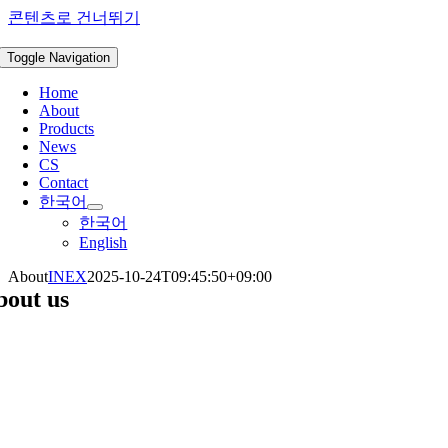
콘텐츠로 건너뛰기
Toggle Navigation
Home
About
Products
News
CS
Contact
한국어
한국어
English
About
INEX
2025-10-24T09:45:50+09:00
bout us