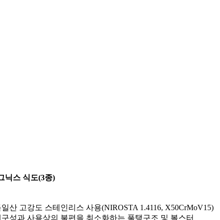
그닉스 식도(3종)
독일산 고강도 스테인리스 사용(NIROSTA 1.4116, X50CrMoV15)
 내구성과 사용상의 불편을 최소화하는 풀탱구조 및 볼스터