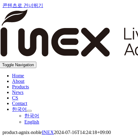
콘텐츠로 건너뛰기
Toggle Navigation
Home
About
Products
News
CS
Contact
한국어
한국어
English
product-agnix-noble
INEX
2024-07-16T14:24:18+09:00