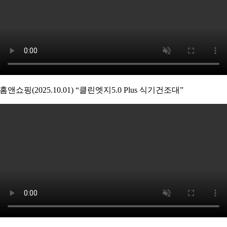
홈앤쇼핑(2025.10.01) “클린엣지5.0 Plus 식기건조대”